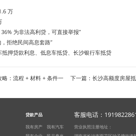
.6 万
万
超 36% 为非法高利贷，可直接举报”
构，拒绝民间高息套路”
车抵押贷款利息
、低息车抵贷、
长沙银行车抵贷
略：流程 + 材料 + 条件一
下一篇：
长沙高额度房屋抵押
客服电话：191982286
贷款产品
我有房产
我有汽车
营业执照注册地址：
我有企业
民品典当
湖南省长沙市雨花区砂子塘街道韶山