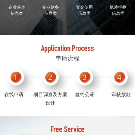
企业基本
企业财务
资金使用
抵质押物
信息类
信息类
信息类
信息类
Application Process
申请流程
1
2
3
4
在线申请
项目调查及方案
签约公证
审核放款
设计
Free Service